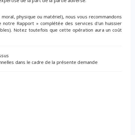
pertise de la part de la partie adverse.
ice moral, physique ou matériel), nous vous recommandons
e de notre Rapport » complétée des services d'un huissier
tables). Notez toutefois que cette opération aura un coût
essus
onnelles dans le cadre de la présente demande