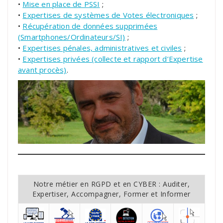
•
Mise en place de PSSI
;
•
Expertises de systèmes de Votes électroniques
;
•
Récupération de données supprimées
(Smartphones/Ordinateurs/SI)
;
•
Expertises pénales, administratives et civiles
;
•
Expertises privées (collecte et rapport d’Expertise
avant procès)
.
Notre métier en RGPD et en CYBER : Auditer,
Expertiser, Accompagner, Former et Informer