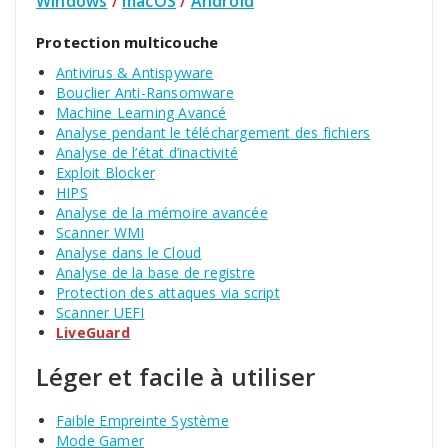
Windows
/
macOS
/
Android
Protection multicouche
Antivirus & Antispyware
Bouclier Anti-Ransomware
Machine Learning Avancé
Analyse pendant le téléchargement des fichiers
Analyse de l’état d’inactivité
Exploit Blocker
HIPS
Analyse de la mémoire avancée
Scanner WMI
Analyse dans le Cloud
Analyse de la base de registre
Protection des attaques via script
Scanner UEFI
LiveGuard
Léger et facile à utiliser
Faible Empreinte Système
Mode Gamer