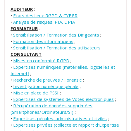
AUDITEUR
:
•
Etats des lieux RGPD & CYBER
•
Analyse de risques, PIA, DPIA
FORMATEUR
:
•
Sensibilisation / Formation des Dirigeants
;
•
Formation des informaticiens
;
•
Sensibilisation / Formation des utilisateurs
;
CONSULTANT
:
•
Mises en conformité RGPD
;
•
Expertises numériques (matérielles, logicielles et
Internet)
;
•
Recherche de preuves / Forensic
;
•
Investigation numérique pénale
;
•
Mise en place de PSSI
;
•
Expertises de systèmes de Votes électroniques
;
•
Récupération de données supprimées
(Smartphones/Ordinateurs/SI)
;
•
Expertises pénales, administratives et civiles
;
•
Expertises privées (collecte et rapport d’Expertise