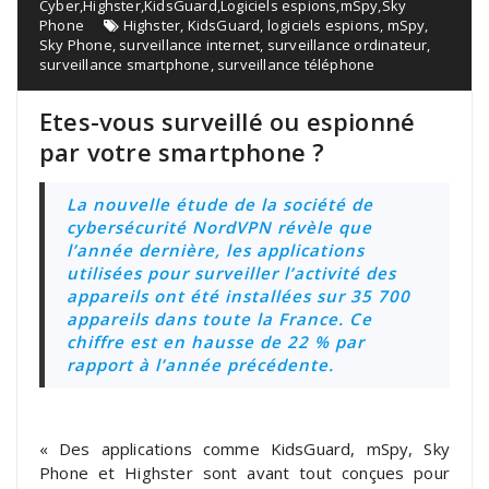
Cyber
,
Highster
,
KidsGuard
,
Logiciels espions
,
mSpy
,
Sky
Phone
Highster
,
KidsGuard
,
logiciels espions
,
mSpy
,
Sky Phone
,
surveillance internet
,
surveillance ordinateur
,
surveillance smartphone
,
surveillance téléphone
Etes-vous surveillé ou espionné
par votre smartphone ?
La nouvelle étude de la société de
cybersécurité NordVPN révèle que
l’année dernière, les applications
utilisées pour surveiller l’activité des
appareils ont été installées sur 35 700
appareils dans toute la France. Ce
chiffre est en hausse de 22 % par
rapport à l’année précédente.
« Des applications comme KidsGuard, mSpy, Sky
Phone et Highster sont avant tout conçues pour