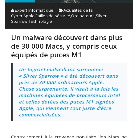
Expert Informatique
Actualités de la
Cyber
,
Apple
,
Failles de sécurité
,
Ordinateurs
,
Silver
Sparrow
,
Technologie
Un malware découvert dans plus
de 30 000 Macs, y compris ceux
équipés de puces M1
Un logiciel malveillant surnommé
« Silver Sparrow » a été découvert dans
près de 30 000 ordinateurs Apple.
Chose surprenante, il visait à la fois les
machines équipées de processeurs Intel
et celles dotées des puces M1 signées
Apple, qui viennent tout juste d’être
commercialisées.
Contrairement à la croyance populaire, les Macs ne