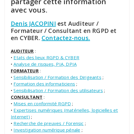
partager cette information
avec vous.
Denis JACOPINI
est Auditeur /
Formateur / Consultant en RGPD et
en CYBER.
Contactez-nous.
AUDITEUR
:
•
Etats des lieux RGPD & CYBER
•
Analyse de risques, PIA, DPIA
FORMATEUR
:
•
Sensibilisation / Formation des Dirigeants
;
•
Formation des informaticiens
;
•
Sensibilisation / Formation des utilisateurs
;
CONSULTANT
:
•
Mises en conformité RGPD
;
•
Expertises numériques (matérielles, logicielles et
Internet)
;
•
Recherche de preuves / Forensic
;
•
Investigation numérique pénale
;