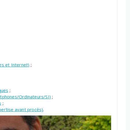
es et Internet)
;
ques
;
tphones/Ordinateurs/SI)
;
s
;
pertise avant procès)
.