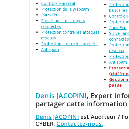
Contrôle Parental
Protectio
Protection de la webcam
bancaires
Pare-Feu
Contrôle 
Surveillance des objets
Protectio
connectés
Pare-Feu
Protection contre les attaques
Surveillan
réseaux
connectés
Protection contre les botnets
Protection
Antispam
réseaux
Protection
Antispam
Protecti
(chiffre
Gestionn
passe
Denis JACOPINI
, Expert inf
partager cette information
Denis JACOPINI
est Auditeur / F
CYBER.
Contactez-nous.