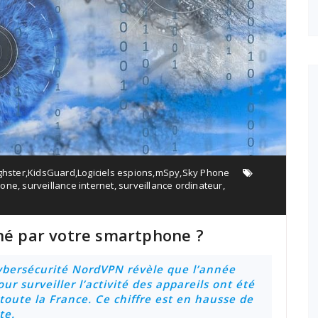
ghster
,
KidsGuard
,
Logiciels espions
,
mSpy
,
Sky Phone
hone
,
surveillance internet
,
surveillance ordinateur
,
nné par votre smartphone ?
cybersécurité NordVPN révèle que l’année
our surveiller l’activité des appareils ont été
 toute la France. Ce chiffre est en hausse de
te.