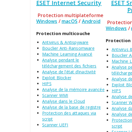
ESET Internet Security
ESET S
P
Protection multiplateforme
Windows
/
macOS
/
Android
Protectio
Windows
/
Protection multicouche
Protection
Antivirus & Antispyware
Bouclier Anti-Ransomware
Antivirus 
Machine Learning Avancé
Bouclier 
Analyse pendant le
Machine L
téléchargement des fichiers
Analyse p
Analyse de l’état d’inactivité
télécharge
Exploit Blocker
Analyse de 
HIPS
Exploit Bl
Analyse de la mémoire avancée
HIPS
Scanner WMI
Analyse d
Analyse dans le Cloud
Scanner 
Analyse de la base de registre
Analyse d
Protection des attaques via
Analyse de
script
Protection
Scanner UEFI
script
Scanner U