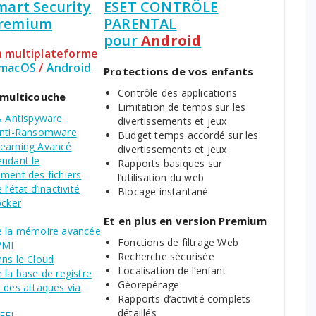
mart Security
ESET CONTRÔLE
remium
PARENTAL
pour
Android
n multiplateforme
macOS
/
Android
Protections de vos enfants
Contrôle des applications
 multicouche
Limitation de temps sur les
& Antispyware
divertissements et jeux
Anti-Ransomware
Budget temps accordé sur les
earning Avancé
divertissements et jeux
endant le
Rapports basiques sur
ment des fichiers
l’utilisation du web
l’état d’inactivité
Blocage instantané
ocker
Et en plus en version Premium
e la mémoire avancée
Fonctions de filtrage Web
WMI
Recherche sécurisée
ans le Cloud
Localisation de l’enfant
 la base de registre
Géorepérage
 des attaques via
Rapports d’activité complets
détaillés
EFI