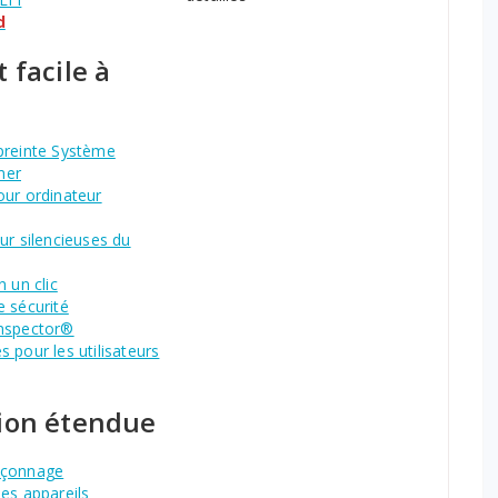
d
 facile à
preinte Système
mer
our ordinateur
ur silencieuses du
n un clic
 sécurité
nspector®
 pour les utilisateurs
tion étendue
eçonnage
es appareils