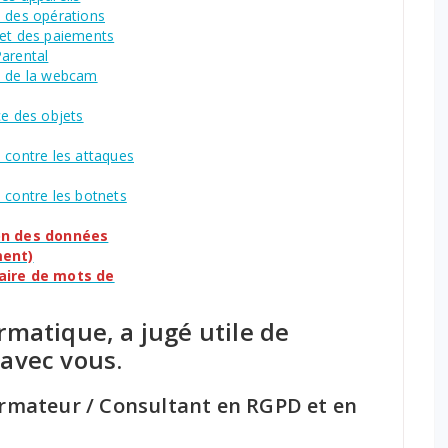
n des opérations
 et des paiements
Parental
n de la webcam
ce des objets
 contre les attaques
 contre les botnets
on des données
ment)
aire de mots de
ormatique, a jugé utile de
 avec vous.
ormateur / Consultant en RGPD et en