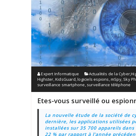
Expert Informatique
Actualités de la Cyber
,
Hi
Highster
,
KidsGuard
,
logiciels espions
,
mSpy
,
Sky P
surveillance smartphone
,
surveillance téléphone
Etes-vous surveillé ou espio
La nouvelle étude de la société de 
dernière, les applications utilisées p
installées sur 35 700 appareils dans
22 % par rapport à l’année précéden