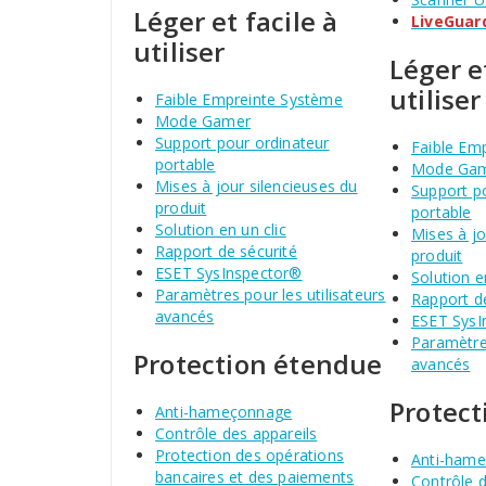
Léger et facile à
LiveGuar
utiliser
Léger et
utiliser
Faible Empreinte Système
Mode Gamer
Support pour ordinateur
Faible Em
portable
Mode Ga
Mises à jour silencieuses du
Support p
produit
portable
Solution en un clic
Mises à jo
Rapport de sécurité
produit
ESET SysInspector®
Solution e
Paramètres pour les utilisateurs
Rapport de
avancés
ESET SysI
Paramètres
Protection étendue
avancés
Protec
Anti-hameçonnage
Contrôle des appareils
Protection des opérations
Anti-ham
bancaires et des paiements
Contrôle d