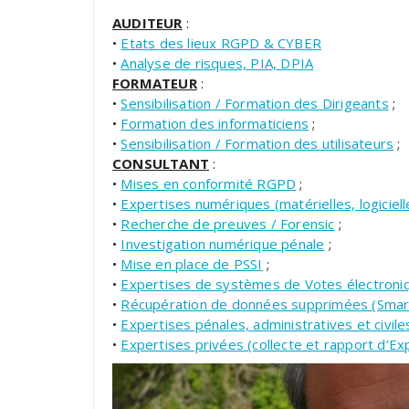
AUDITEUR
:
•
Etats des lieux RGPD & CYBER
•
Analyse de risques, PIA, DPIA
FORMATEUR
:
•
Sensibilisation / Formation des Dirigeants
;
•
Formation des informaticiens
;
•
Sensibilisation / Formation des utilisateurs
;
CONSULTANT
:
•
Mises en conformité RGPD
;
•
Expertises numériques (matérielles, logiciell
•
Recherche de preuves / Forensic
;
•
Investigation numérique pénale
;
•
Mise en place de PSSI
;
•
Expertises de systèmes de Votes électroni
•
Récupération de données supprimées (Smar
•
Expertises pénales, administratives et civile
•
Expertises privées (collecte et rapport d’Ex