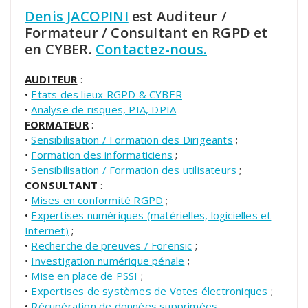
Denis JACOPINI
est Auditeur /
Formateur / Consultant en RGPD et
en CYBER.
Contactez-nous.
AUDITEUR
:
•
Etats des lieux RGPD & CYBER
•
Analyse de risques, PIA, DPIA
FORMATEUR
:
•
Sensibilisation / Formation des Dirigeants
;
•
Formation des informaticiens
;
•
Sensibilisation / Formation des utilisateurs
;
CONSULTANT
:
•
Mises en conformité RGPD
;
•
Expertises numériques (matérielles, logicielles et
Internet)
;
•
Recherche de preuves / Forensic
;
•
Investigation numérique pénale
;
•
Mise en place de PSSI
;
•
Expertises de systèmes de Votes électroniques
;
•
Récupération de données supprimées