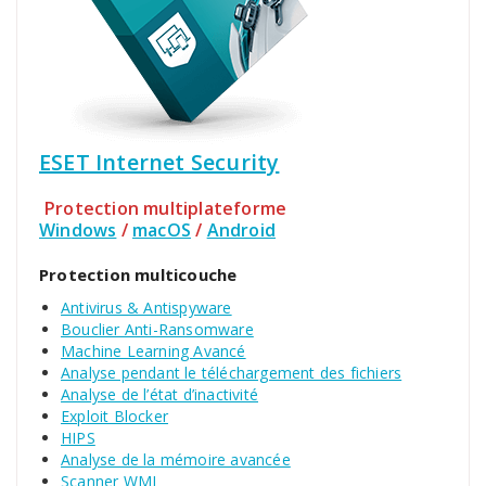
ESET Internet Security
Protection multiplateforme
Windows
/
macOS
/
Android
Protection multicouche
Antivirus & Antispyware
Bouclier Anti-Ransomware
Machine Learning Avancé
Analyse pendant le téléchargement des fichiers
Analyse de l’état d’inactivité
Exploit Blocker
HIPS
Analyse de la mémoire avancée
Scanner WMI