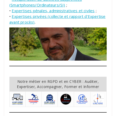
(Smartphones/Ordinateurs/SI)
;
•
Expertises pénales, administratives et civiles
;
•
Expertises privées (collecte et rapport d’Expertise
avant procès)
.
Notre métier en RGPD et en CYBER : Auditer,
Expertiser, Accompagner, Former et Informer