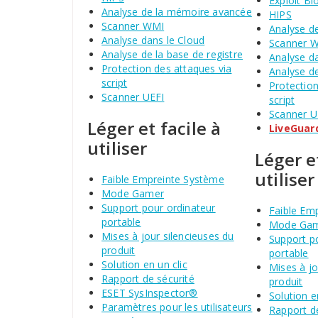
Exploit Bl
Analyse de la mémoire avancée
HIPS
Scanner WMI
Analyse d
Analyse dans le Cloud
Scanner 
Analyse de la base de registre
Analyse d
Protection des attaques via
Analyse de
script
Protection
Scanner UEFI
script
Scanner U
Léger et facile à
LiveGuar
utiliser
Léger et
utiliser
Faible Empreinte Système
Mode Gamer
Support pour ordinateur
Faible Em
portable
Mode Ga
Mises à jour silencieuses du
Support p
produit
portable
Solution en un clic
Mises à jo
Rapport de sécurité
produit
ESET SysInspector®
Solution e
Paramètres pour les utilisateurs
Rapport de