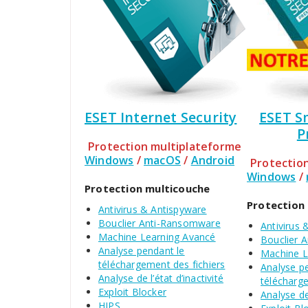
ESET Internet Security
ESET S
P
Protection multiplateforme
Windows
/
macOS
/
Android
Protectio
Windows
/
Protection multicouche
Protection
Antivirus & Antispyware
Bouclier Anti-Ransomware
Antivirus 
Machine Learning Avancé
Bouclier 
Analyse pendant le
Machine L
téléchargement des fichiers
Analyse p
Analyse de l’état d’inactivité
télécharge
Exploit Blocker
Analyse de 
HIPS