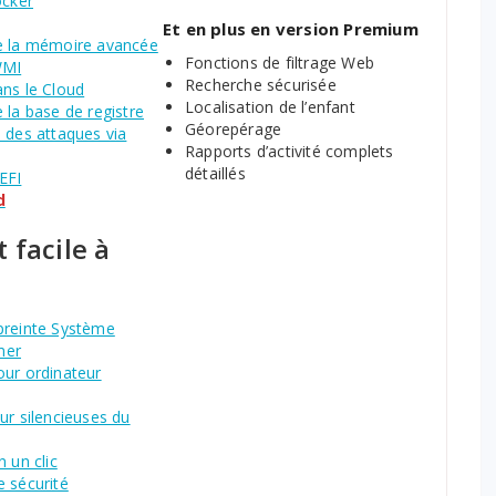
ocker
Et en plus en version Premium
e la mémoire avancée
Fonctions de filtrage Web
WMI
Recherche sécurisée
ans le Cloud
Localisation de l’enfant
 la base de registre
Géorepérage
 des attaques via
Rapports d’activité complets
détaillés
EFI
d
 facile à
preinte Système
mer
our ordinateur
ur silencieuses du
n un clic
 sécurité