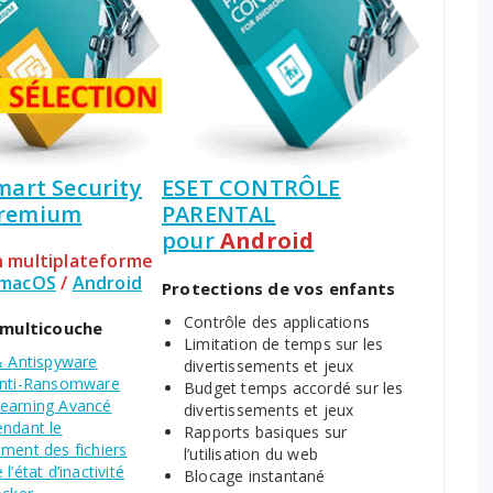
mart Security
ESET CONTRÔLE
remium
PARENTAL
pour
Android
n multiplateforme
macOS
/
Android
Protections de vos enfants
Contrôle des applications
 multicouche
Limitation de temps sur les
& Antispyware
divertissements et jeux
Anti-Ransomware
Budget temps accordé sur les
earning Avancé
divertissements et jeux
endant le
Rapports basiques sur
ment des fichiers
l’utilisation du web
l’état d’inactivité
Blocage instantané