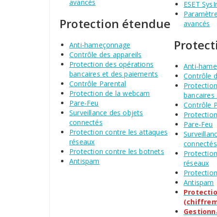
avancés
ESET SysI
Paramètres
Protection étendue
avancés
Protec
Anti-hameçonnage
Contrôle des appareils
Protection des opérations
Anti-ham
bancaires et des paiements
Contrôle d
Contrôle Parental
Protectio
Protection de la webcam
bancaires
Pare-Feu
Contrôle 
Surveillance des objets
Protectio
connectés
Pare-Feu
Protection contre les attaques
Surveillan
réseaux
connectés
Protection contre les botnets
Protection
Antispam
réseaux
Protection
Antispam
Protecti
(chiffre
Gestionn