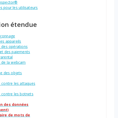
nspector®
 pour les utilisateurs
tion étendue
eçonnage
es appareils
n des opérations
 et des paiements
Parental
n de la webcam
ce des objets
 contre les attaques
 contre les botnets
on des données
ment)
aire de mots de