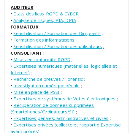
AUDITEUR
:
•
Etats des lieux RGPD & CYBER
•
Analyse de risques, PIA, DPIA
FORMATEUR
:
•
Sensibilisation / Formation des Dirigeants
;
•
Formation des informaticiens
;
•
Sensibilisation / Formation des utilisateurs
;
CONSULTANT
:
•
Mises en conformité RGPD
;
•
Expertises numériques (matérielles, logicielles et
Internet)
;
•
Recherche de preuves / Forensic
;
•
Investigation numérique pénale
;
•
Mise en place de PSSI
;
•
Expertises de systèmes de Votes électroniques
;
•
Récupération de données supprimées
(Smartphones/Ordinateurs/SI)
;
•
Expertises pénales, administratives et civiles
;
•
Expertises privées (collecte et rapport d’Expertise
avant procès)
.