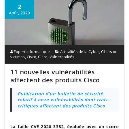
2
Août, 2020
Expert Informatique
Actualités de la Cyber
,
Cibles ou
victimes
,
Cisco
,
Cisco
,
Vulnérabilités
11 nouvelles vulnérabilités
affectent des produits Cisco
Publication d’un bulletin de sécurité
relatif à onze vulnérabilités dont trois
critiques affectant des produits Cisco
La faille CVE-2020-3382, évaluée avec un score