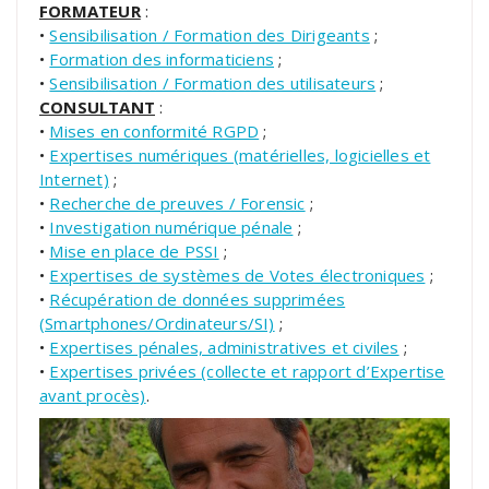
FORMATEUR
:
•
Sensibilisation / Formation des Dirigeants
;
•
Formation des informaticiens
;
•
Sensibilisation / Formation des utilisateurs
;
CONSULTANT
:
•
Mises en conformité RGPD
;
•
Expertises numériques (matérielles, logicielles et
Internet)
;
•
Recherche de preuves / Forensic
;
•
Investigation numérique pénale
;
•
Mise en place de PSSI
;
•
Expertises de systèmes de Votes électroniques
;
•
Récupération de données supprimées
(Smartphones/Ordinateurs/SI)
;
•
Expertises pénales, administratives et civiles
;
•
Expertises privées (collecte et rapport d’Expertise
avant procès)
.