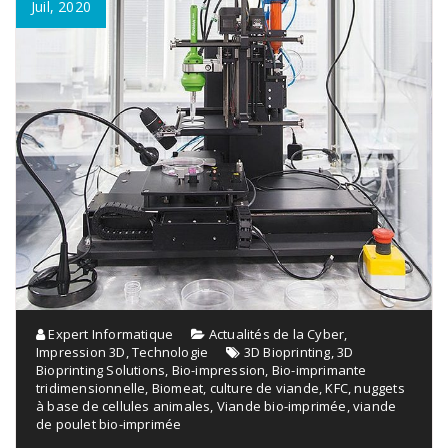
Juil, 2020
Expert Informatique
Actualités de la Cyber
,
Impression 3D
,
Technologie
3D Bioprinting
,
3D
Bioprinting Solutions
,
Bio-impression
,
Bio-imprimante
tridimensionnelle
,
Biomeat
,
culture de viande
,
KFC
,
nuggets
à base de cellules animales
,
Viande bio-imprimée
,
viande
de poulet bio-imprimée