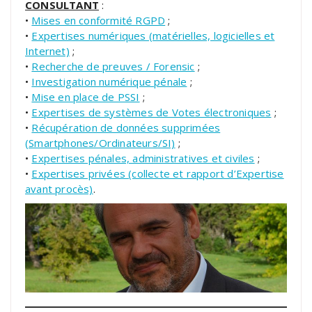
CONSULTANT
:
•
Mises en conformité RGPD
;
•
Expertises numériques (matérielles, logicielles et
Internet)
;
•
Recherche de preuves / Forensic
;
•
Investigation numérique pénale
;
•
Mise en place de PSSI
;
•
Expertises de systèmes de Votes électroniques
;
•
Récupération de données supprimées
(Smartphones/Ordinateurs/SI)
;
•
Expertises pénales, administratives et civiles
;
•
Expertises privées (collecte et rapport d’Expertise
avant procès)
.