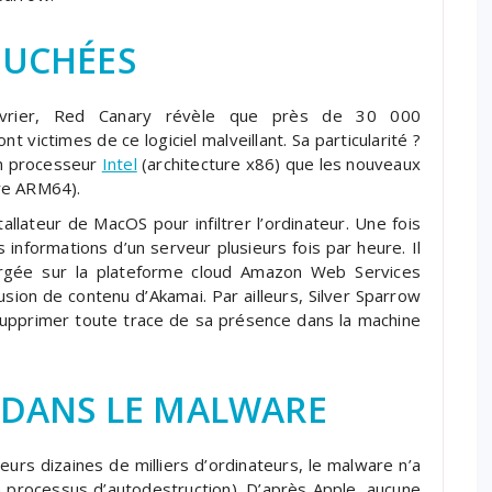
OUCHÉES
vrier, Red Canary révèle que près de 30 000
t victimes de ce logiciel malveillant. Sa particularité ?
un processeur
Intel
(architecture x86) que les nouveaux
re ARM64).
nstallateur de MacOS pour infiltrer l’ordinateur. Une fois
 informations d’un serveur plusieurs fois par heure. Il
ergée sur la plateforme cloud Amazon Web Services
usion de contenu d’Akamai. Par ailleurs, Silver Sparrow
upprimer toute trace de sa présence dans la machine
» DANS LE MALWARE
eurs dizaines de milliers d’ordinateurs, le malware n’a
son processus d’autodestruction). D’après Apple, aucune