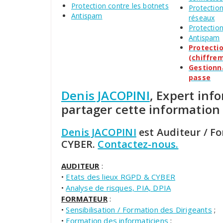
Protection contre les botnets
Protection
Antispam
réseaux
Protection
Antispam
Protecti
(chiffre
Gestionn
passe
Denis JACOPINI
, Expert inf
partager cette information
Denis JACOPINI
est Auditeur / F
CYBER.
Contactez-nous.
AUDITEUR
:
•
Etats des lieux RGPD & CYBER
•
Analyse de risques, PIA, DPIA
FORMATEUR
:
•
Sensibilisation / Formation des Dirigeants
;
•
Formation des informaticiens
;