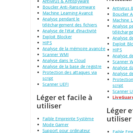
Antivirus & Antispyware
Bouclier Anti-Ransomware
Antivirus 
Machine Learning Avancé
Bouclier 
Analyse pendant le
Machine L
téléchargement des fichiers
Analyse p
Analyse de l’état d’inactivité
télécharge
Exploit Blocker
Analyse de 
HIPS
Exploit Bl
Analyse de la mémoire avancée
HIPS
Scanner WMI
Analyse d
Analyse dans le Cloud
Scanner 
Analyse de la base de registre
Analyse d
Protection des attaques via
Analyse de
script
Protection
Scanner UEFI
script
Scanner U
Léger et facile à
LiveGuar
utiliser
Léger et
utiliser
Faible Empreinte Système
Mode Gamer
Support pour ordinateur
Faible Em