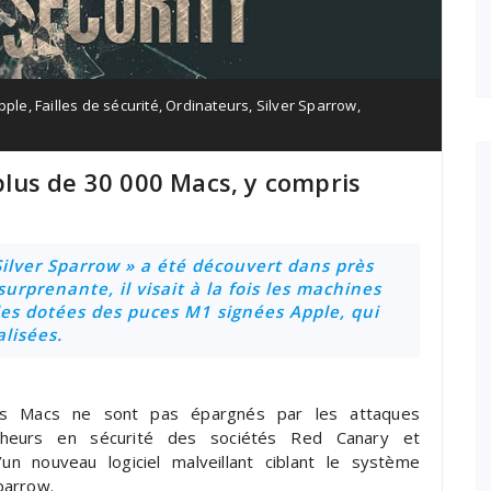
pple
,
Failles de sécurité
,
Ordinateurs
,
Silver Sparrow
,
lus de 30 000 Macs, y compris
ilver Sparrow » a été découvert dans près
rprenante, il visait à la fois les machines
les dotées des puces M1 signées Apple, qui
lisées.
les Macs ne sont pas épargnés par les attaques
hercheurs en sécurité des sociétés Red Canary et
un nouveau logiciel malveillant ciblant le système
Sparrow.