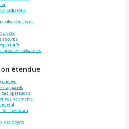
mer
our ordinateur
ur silencieuses du
n un clic
 sécurité
nspector®
 pour les utilisateurs
tion étendue
eçonnage
es appareils
n des opérations
 et des paiements
Parental
n de la webcam
ce des objets