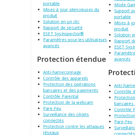
portable
Mode Ga
Mises à jour silencieuses du
Support p
produit
portable
Solution en un clic
Mises à jo
Rapport de sécurité
produit
ESET SysInspector®
Solution e
Paramètres pour les utilisateurs
Rapport de
avancés
ESET SysI
Paramètres
Protection étendue
avancés
Protec
Anti-hameçonnage
Contrôle des appareils
Protection des opérations
Anti-ham
bancaires et des paiements
Contrôle d
Contrôle Parental
Protectio
Protection de la webcam
bancaires
Pare-Feu
Contrôle 
Surveillance des objets
Protectio
connectés
Pare-Feu
Protection contre les attaques
Surveillan
réseaux
connectés