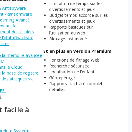
Limitation de temps sur les
& Antispyware
divertissements et jeux
Anti-Ransomware
Budget temps accordé sur les
earning Avancé
divertissements et jeux
endant le
Rapports basiques sur
ment des fichiers
l’utilisation du web
l’état d’inactivité
Blocage instantané
ocker
Et en plus en version Premium
e la mémoire avancée
Fonctions de filtrage Web
WMI
Recherche sécurisée
ans le Cloud
Localisation de l’enfant
 la base de registre
Géorepérage
 des attaques via
Rapports d’activité complets
détaillés
EFI
d
 facile à
preinte Système