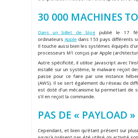
30 000 MACHINES T
Dans un billet de blog
publié le 17 fé
ordinateurs
Apple
dans 153 pays différents son
Il touche aussi bien les systèmes équipés d’
processeurs M1 conçus par Apple (architectu
Autre spécificité, il utilise Javascript avec l’i
installé sur un système, le malware reçoit des
passe pour ce faire par une instance héb
(AWS). Il se sert également du réseau de diff
est doté d’un mécanisme lui permettant de s
s’il en reçoit la commande.
PAS DE « PAYLOAD 
Cependant, et bien qu’étant présent sur plusi
jusqu’à présent pas été utilisé (ni activité 