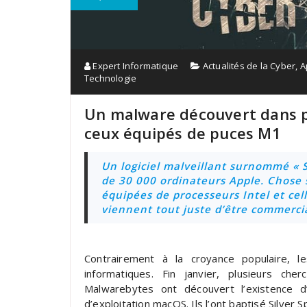
Expert Informatique
Actualités de la Cyber
,
A
Technologie
Un malware découvert dans p
ceux équipés de puces M1
Un logiciel malveillant surnommé « S
de 30 000 ordinateurs Apple. Chose su
équipées de processeurs Intel et cel
viennent tout juste d’être commercia
Contrairement à la croyance populaire, 
informatiques. Fin janvier, plusieurs c
Malwarebytes ont découvert l’existence d’
d’exploitation macOS. Ils l’ont baptisé Silver 