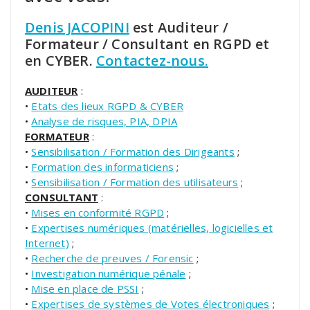
Denis JACOPINI
est Auditeur /
Formateur / Consultant en RGPD et
en CYBER.
Contactez-nous.
AUDITEUR
:
•
Etats des lieux RGPD & CYBER
•
Analyse de risques, PIA, DPIA
FORMATEUR
:
•
Sensibilisation / Formation des Dirigeants
;
•
Formation des informaticiens
;
•
Sensibilisation / Formation des utilisateurs
;
CONSULTANT
:
•
Mises en conformité RGPD
;
•
Expertises numériques (matérielles, logicielles et
Internet)
;
•
Recherche de preuves / Forensic
;
•
Investigation numérique pénale
;
•
Mise en place de PSSI
;
•
Expertises de systèmes de Votes électroniques
;