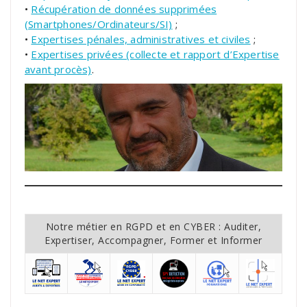
•
Récupération de données supprimées
(Smartphones/Ordinateurs/SI)
;
•
Expertises pénales, administratives et civiles
;
•
Expertises privées (collecte et rapport d’Expertise
avant procès)
.
Notre métier en RGPD et en CYBER : Auditer,
Expertiser, Accompagner, Former et Informer