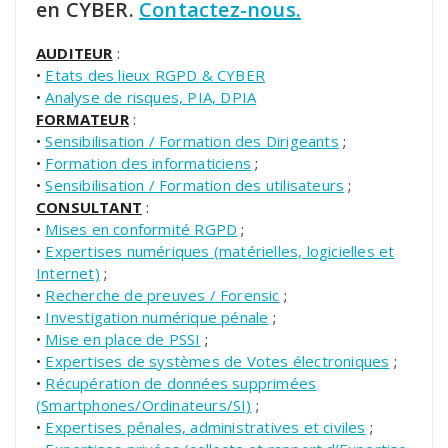
en CYBER.
Contactez-nous.
AUDITEUR
:
•
Etats des lieux RGPD & CYBER
•
Analyse de risques, PIA, DPIA
FORMATEUR
:
•
Sensibilisation / Formation des Dirigeants
;
•
Formation des informaticiens
;
•
Sensibilisation / Formation des utilisateurs
;
CONSULTANT
:
•
Mises en conformité RGPD
;
•
Expertises numériques (matérielles, logicielles et
Internet)
;
•
Recherche de preuves / Forensic
;
•
Investigation numérique pénale
;
•
Mise en place de PSSI
;
•
Expertises de systèmes de Votes électroniques
;
•
Récupération de données supprimées
(Smartphones/Ordinateurs/SI)
;
•
Expertises pénales, administratives et civiles
;