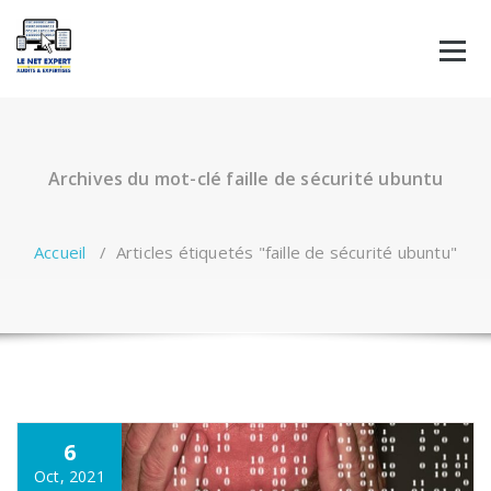
Aller
au
contenu
Archives du mot-clé faille de sécurité ubuntu
Accueil
/
Articles étiquetés "faille de sécurité ubuntu"
6
Oct, 2021