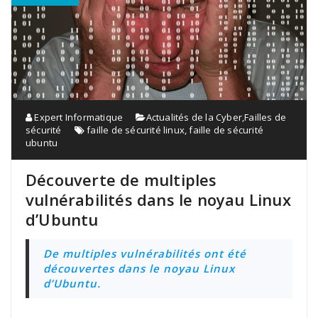
Expert Informatique
Actualités de la Cyber
,
Failles de
sécurité
faille de sécurité linux
,
faille de sécurité
ubuntu
Découverte de multiples
vulnérabilités dans le noyau Linux
d’Ubuntu
De multiples vulnérabilités ont été
découvertes dans le noyau Linux
d’Ubuntu.