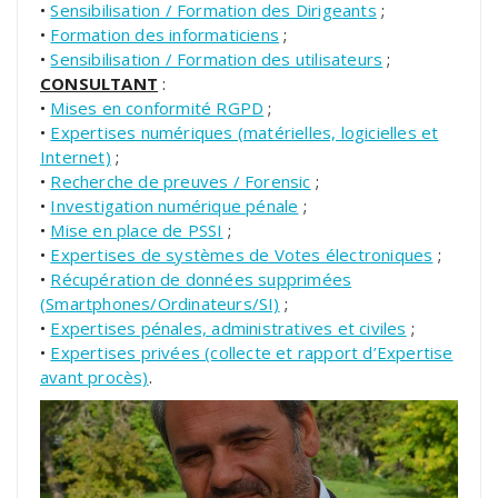
•
Sensibilisation / Formation des Dirigeants
;
•
Formation des informaticiens
;
•
Sensibilisation / Formation des utilisateurs
;
CONSULTANT
:
•
Mises en conformité RGPD
;
•
Expertises numériques (matérielles, logicielles et
Internet)
;
•
Recherche de preuves / Forensic
;
•
Investigation numérique pénale
;
•
Mise en place de PSSI
;
•
Expertises de systèmes de Votes électroniques
;
•
Récupération de données supprimées
(Smartphones/Ordinateurs/SI)
;
•
Expertises pénales, administratives et civiles
;
•
Expertises privées (collecte et rapport d’Expertise
avant procès)
.