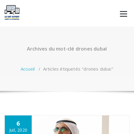
Aller
au
contenu
Archives du mot-clé drones dubaï
Accueil
/
Articles étiquetés "drones dubaï"
6
Juil, 2020