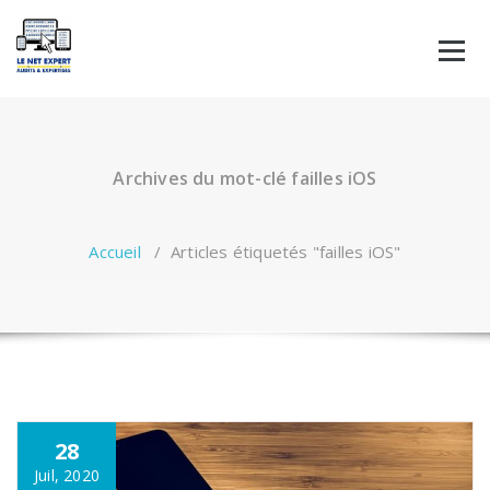
Aller
au
contenu
Archives du mot-clé failles iOS
Accueil
/
Articles étiquetés "failles iOS"
28
Juil, 2020