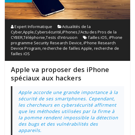
Expert Informatique
Actualités de la
Cyber
,
Apple
,
Cybersécurité
,
iPhones
,
l'Actu des Pros de la
CYBER
,
Téléphonie
,
Tests d'intrusion
failles iOS
,
iPhone
programme Security Research Device
,
iPhone Research
Device Program
,
recherche de failles Apple
,
recherche de
failles iOS
Apple va proposer des iPhone
spéciaux aux hackers
Apple accorde une grande importance à la
sécurité de ses smartphones. Cependant,
les chercheurs en cybersécurité affirment
que les méthodes utilisées par la firme à
la pomme rendent impossible la détection
des bugs et des vulnérabilités des
appareils.