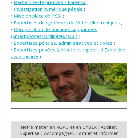
•
Recherche de preuves / Forensic
;
•
Investigation numérique pénale
;
•
Mise en place de PSSI
;
•
Expertises de systèmes de Votes électroniques
;
•
Récupération de données supprimées
(Smartphones/Ordinateurs/SI)
;
•
Expertises pénales, administratives et civiles
;
•
Expertises privées (collecte et rapport d’Expertise
avant procès)
.
Notre métier en RGPD et en CYBER : Auditer,
Expertiser, Accompagner, Former et Informer