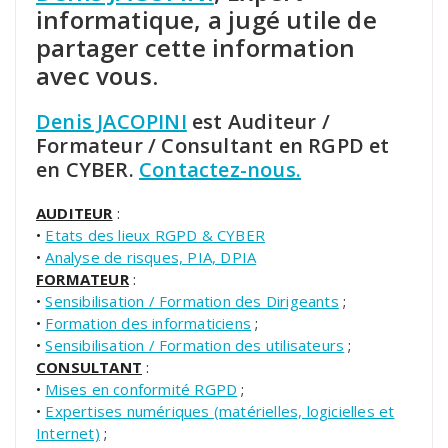
informatique, a jugé utile de
partager cette information
avec vous.
Denis JACOPINI
est Auditeur /
Formateur / Consultant en RGPD et
en CYBER.
Contactez-nous.
AUDITEUR
:
•
Etats des lieux RGPD & CYBER
•
Analyse de risques, PIA, DPIA
FORMATEUR
:
•
Sensibilisation / Formation des Dirigeants
;
•
Formation des informaticiens
;
•
Sensibilisation / Formation des utilisateurs
;
CONSULTANT
:
•
Mises en conformité RGPD
;
•
Expertises numériques (matérielles, logicielles et
Internet)
;