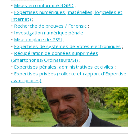
•
Mises en conformité RGPD
;
•
Expertises numériques (matérielles, logicielles et
Internet)
;
•
Recherche de preuves / Forensic
;
•
Investigation numérique pénale
;
•
Mise en place de PSSI
;
•
Expertises de systèmes de Votes électroniques
;
•
Récupération de données supprimées
(Smartphones/Ordinateurs/SI)
;
•
Expertises pénales, administratives et civiles
;
•
Expertises privées (collecte et rapport d’Expertise
avant procès)
.