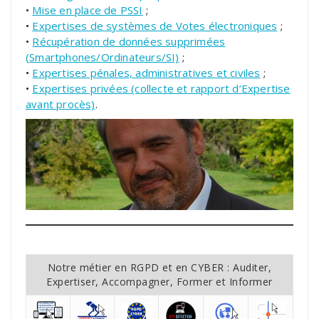
•
Mise en place de PSSI
;
•
Expertises de systèmes de Votes électroniques
;
•
Récupération de données supprimées
(Smartphones/Ordinateurs/SI)
;
•
Expertises pénales, administratives et civiles
;
•
Expertises privées (collecte et rapport d’Expertise
avant procès)
.
Notre métier en RGPD et en CYBER : Auditer,
Expertiser, Accompagner, Former et Informer