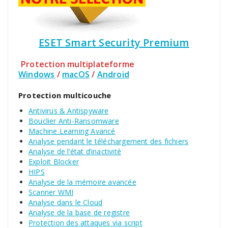
ESET Smart Security Premium
Protection multiplateforme
Windows
/
macOS
/
Android
Protection multicouche
Antivirus & Antispyware
Bouclier Anti-Ransomware
Machine Learning Avancé
Analyse pendant le téléchargement des fichiers
Analyse de l’état d’inactivité
Exploit Blocker
HIPS
Analyse de la mémoire avancée
Scanner WMI
Analyse dans le Cloud
Analyse de la base de registre
Protection des attaques via script