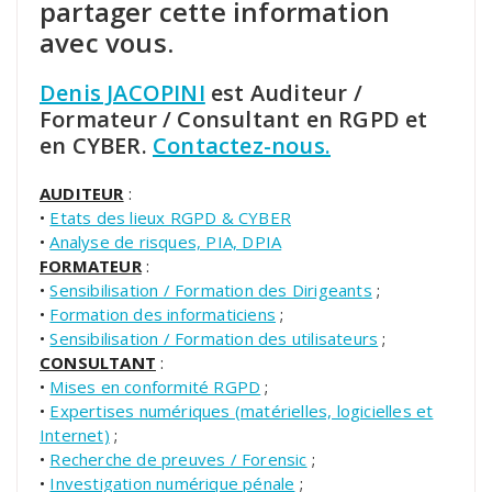
partager cette information
avec vous.
Denis JACOPINI
est Auditeur /
Formateur / Consultant en RGPD et
en CYBER.
Contactez-nous.
AUDITEUR
:
•
Etats des lieux RGPD & CYBER
•
Analyse de risques, PIA, DPIA
FORMATEUR
:
•
Sensibilisation / Formation des Dirigeants
;
•
Formation des informaticiens
;
•
Sensibilisation / Formation des utilisateurs
;
CONSULTANT
:
•
Mises en conformité RGPD
;
•
Expertises numériques (matérielles, logicielles et
Internet)
;
•
Recherche de preuves / Forensic
;
•
Investigation numérique pénale
;